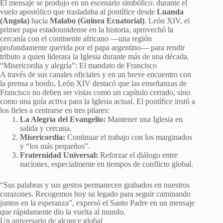
El mensaje se produjo en un escenario simbólico: durante el
vuelo apostólico que trasladaba al pontífice desde
Luanda
(Angola)
hacia
Malabo (Guinea Ecuatorial)
. León XIV, el
primer papa estadounidense en la historia, aprovechó la
cercanía con el continente africano —una región
profundamente querida por el papa argentino— para rendir
tributo a quien liderara la Iglesia durante más de una década.
“Misericordia y alegría”: El mandato de Francisco
A través de sus canales oficiales y en un breve encuentro con
la prensa a bordo, León XIV destacó que las enseñanzas de
Francisco no deben ser vistas como un capítulo cerrado, sino
como una guía activa para la Iglesia actual. El pontífice instó a
los fieles a centrarse en tres pilares:
La Alegría del Evangelio:
Mantener una Iglesia en
salida y cercana.
Misericordia:
Continuar el trabajo con los marginados
y “los más pequeños”.
Fraternidad Universal:
Reforzar el diálogo entre
naciones, especialmente en tiempos de conflicto global.
“Sus palabras y sus gestos permanecen grabados en nuestros
corazones. Recogemos hoy su legado para seguir caminando
juntos en la esperanza”, expresó el Santo Padre en un mensaje
que rápidamente dio la vuelta al mundo.
Un aniversario de alcance global