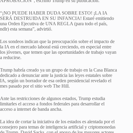
APROBACIÓN”, escribió Trump en su publicación.
“¡NO PUEDE HABER DUDA SOBRE ESTO! ¡LA IA
SERÁ DESTRUIDA EN SU INFANCIA! Estaré emitiendo
una Orden Ejecutiva de UNA REGLA (para todo el país,
ndlr) esta semana”, advirtió.
Los sondeos indican que la preocupación sobre el impacto de
la IA en el mercado laboral está creciendo, en especial entre
los jóvenes, que temen que las oportunidades de trabajo vayan
a reducirse.
Trump habría creado ya un grupo de trabajo en la Casa Blanca
dedicado a denunciar ante la justicia las leyes estatales sobre
IA, según un borrador de esa orden presidencial revelado el
mes pasado por el sitio web The Hill.
Ante las restricciones de algunos estados, Trump estudia
limitarles el acceso a fondos federales para desarrollar el
acceso a internet de banda ancha.
La idea de cortar la iniciativa de los estados es alentada por el
consejero para temas de inteligencia artificial y criptomonedas
de Trump, David Sacks, con el apoyo de los mayores actores