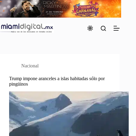
Saltar
al
contenido
Nacional
Trump impone aranceles a islas habitadas sólo por
pingüinos