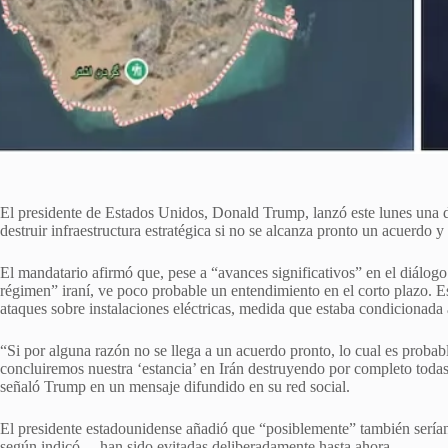
El presidente de Estados Unidos, Donald Trump, lanzó este lunes una d
destruir infraestructura estratégica si no se alcanza pronto un acuerdo 
El mandatario afirmó que, pese a “avances significativos” en el diálo
régimen” iraní, ve poco probable un entendimiento en el corto plazo. E
ataques sobre instalaciones eléctricas, medida que estaba condicionada 
“Si por alguna razón no se llega a un acuerdo pronto, lo cual es probab
concluiremos nuestra ‘estancia’ en Irán destruyendo por completo todas su
señaló Trump en un mensaje difundido en su red social.
El presidente estadounidense añadió que “posiblemente” también serían 
según indicó— han sido evitadas deliberadamente hasta ahora.