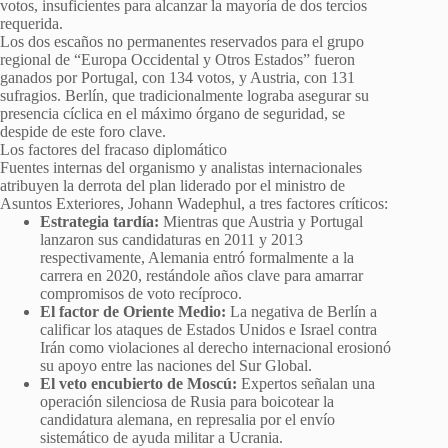
votos, insuficientes para alcanzar la mayoría de dos tercios
requerida.
Los dos escaños no permanentes reservados para el grupo
regional de “Europa Occidental y Otros Estados” fueron
ganados por Portugal, con 134 votos, y Austria, con 131
sufragios. Berlín, que tradicionalmente lograba asegurar su
presencia cíclica en el máximo órgano de seguridad, se
despide de este foro clave.
Los factores del fracaso diplomático
Fuentes internas del organismo y analistas internacionales
atribuyen la derrota del plan liderado por el ministro de
Asuntos Exteriores, Johann Wadephul, a tres factores críticos:
Estrategia tardía:
Mientras que Austria y Portugal
lanzaron sus candidaturas en 2011 y 2013
respectivamente, Alemania entró formalmente a la
carrera en 2020, restándole años clave para amarrar
compromisos de voto recíproco.
El factor de Oriente Medio:
La negativa de Berlín a
calificar los ataques de Estados Unidos e Israel contra
Irán como violaciones al derecho internacional erosionó
su apoyo entre las naciones del Sur Global.
El veto encubierto de Moscú:
Expertos señalan una
operación silenciosa de Rusia para boicotear la
candidatura alemana, en represalia por el envío
sistemático de ayuda militar a Ucrania.