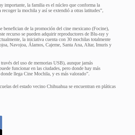
muy importante, la familia es el núcleo que conforma la
recoger la mochila y así se extendió a otras latitudes”,
se benefician de la promoción del cine mexicano (Focine),
este recurso se pueden adquirir reproductores de Blu-ray y
ctualmente, la iniciativa cuenta con 30 mochilas totalmente
ojoa, Navojoa, Álamos, Cajeme, Santa Ana, Altar, Imuris y
(a través del uso de memorias USB), aunque jamás
e puede funcionar en las ciudades, pero donde hay más
 a donde llega Cine Mochila, y es más valorado”.
cuelas del estado vecino Chihuahua se encuentran en pláticas