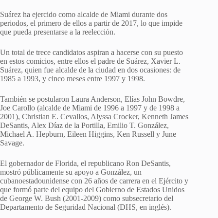
Suárez ha ejercido como alcalde de Miami durante dos
periodos, el primero de ellos a partir de 2017, lo que impide
que pueda presentarse a la reelección.
Un total de trece candidatos aspiran a hacerse con su puesto
en estos comicios, entre ellos el padre de Suárez, Xavier L.
Suárez, quien fue alcalde de la ciudad en dos ocasiones: de
1985 a 1993, y cinco meses entre 1997 y 1998.
También se postularon Laura Anderson, Elías John Bowdre,
Joe Carollo (alcalde de Miami de 1996 a 1997 y de 1998 a
2001), Christian E. Cevallos, Alyssa Crocker, Kenneth James
DeSantis, Alex Díaz de la Portilla, Emilio T. González,
Michael A. Hepburn, Eileen Higgins, Ken Russell y June
Savage.
El gobernador de Florida, el republicano Ron DeSantis,
mostró públicamente su apoyo a González, un
cubanoestadounidense con 26 años de carrera en el Ejército y
que formó parte del equipo del Gobierno de Estados Unidos
de George W. Bush (2001-2009) como subsecretario del
Departamento de Seguridad Nacional (DHS, en inglés).