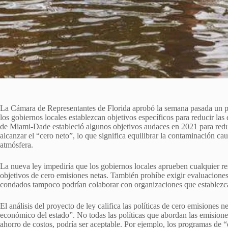
La Cámara de Representantes de Florida aprobó la semana pasada un pro
los gobiernos locales establezcan objetivos específicos para reducir las
de Miami-Dade estableció algunos objetivos audaces en 2021 para redu
alcanzar el “cero neto”, lo que significa equilibrar la contaminación c
atmósfera.
La nueva ley impediría que los gobiernos locales aprueben cualquier r
objetivos de cero emisiones netas. También prohíbe exigir evaluaciones
condados tampoco podrían colaborar con organizaciones que establezca
El análisis del proyecto de ley califica las políticas de cero emisiones n
económico del estado”. No todas las políticas que abordan las emisiones
ahorro de costos, podría ser aceptable. Por ejemplo, los programas de “e