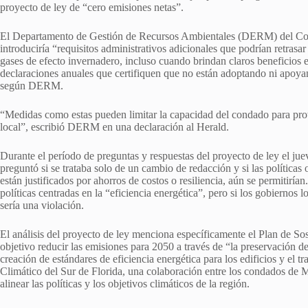
proyecto de ley de “cero emisiones netas”.
El Departamento de Gestión de Recursos Ambientales (DERM) del Co
introduciría “requisitos administrativos adicionales que podrían retrasa
gases de efecto invernadero, incluso cuando brindan claros beneficios 
declaraciones anuales que certifiquen que no están adoptando ni apoyan
según DERM.
“Medidas como estas pueden limitar la capacidad del condado para prot
local”, escribió DERM en una declaración al Herald.
Durante el período de preguntas y respuestas del proyecto de ley el j
preguntó si se trataba solo de un cambio de redacción y si las política
están justificados por ahorros de costos o resiliencia, aún se permitiría
políticas centradas en la “eficiencia energética”, pero si los gobiernos l
sería una violación.
El análisis del proyecto de ley menciona específicamente el Plan de So
objetivo reducir las emisiones para 2050 a través de “la preservación de
creación de estándares de eficiencia energética para los edificios y el 
Climático del Sur de Florida, una colaboración entre los condados d
alinear las políticas y los objetivos climáticos de la región.