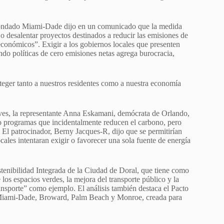
ndado Miami-Dade dijo en un comunicado que la medida
r o desalentar proyectos destinados a reducir las emisiones de
económicos”. Exigir a los gobiernos locales que presenten
do políticas de cero emisiones netas agrega burocracia,
eger tanto a nuestros residentes como a nuestra economía
ueves, la representante Anna Eskamani, demócrata de Orlando,
s o programas que incidentalmente reducen el carbono, pero
n. El patrocinador, Berny Jacques-R, dijo que se permitirían
ocales intentaran exigir o favorecer una sola fuente de energía
stenibilidad Integrada de la Ciudad de Doral, que tiene como
 los espacios verdes, la mejora del transporte público y la
transporte” como ejemplo. El análisis también destaca el Pacto
e Miami-Dade, Broward, Palm Beach y Monroe, creada para